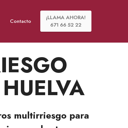
¡LLAMA AHORA!
Contacto
671 66 52 22
RIESGO
 HUELVA
os multirriesgo para