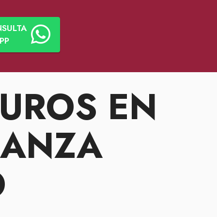
NSULTA
PP
GUROS EN
IANZA
O