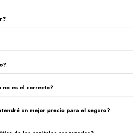
ar?
vo?
o no es el correcto?
btendré un mejor precio para el seguro?