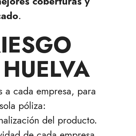
ejores coberturas y
cado
.
RIESGO
 HUELVA
as a cada empresa, para
ola póliza:
nalización del producto.
tividad de cada empresa,