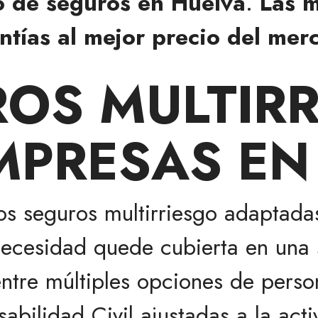
o de seguros en Huelva
.
Las m
ntías al mejor precio del mer
OS MULTIR
MPRESAS EN
os seguros multirriesgo adaptad
ecesidad quede cubierta en una s
 entre múltiples opciones de perso
abilidad Civil ajustadas a la ac