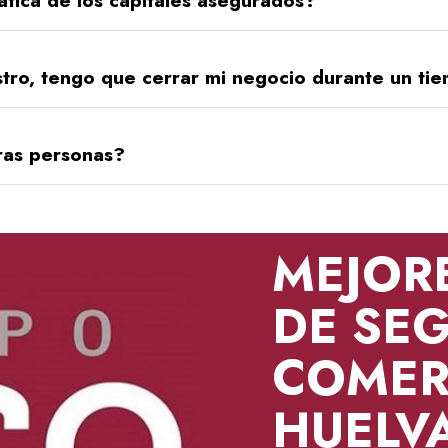
ática de los capitales asegurados?
estro, tengo que cerrar mi negocio durante un ti
ras personas?
MEJOR
DE
SEG
COMER
HUELV